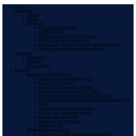
Inicio
Nosotros
Misión
Visión
Políticas
Política de Calidad
Política "HSE"
Política de Ambiente Laboral
Política de Seguridad Víal
Política de Relaciones con la Comunidad
Política de tratamiento de datos
Servicios
Anclajes
Drenes
Micropilotes
Equipos
Equipos de Perforación
Atlas Copco Mustang A 65 C
FHL 140 Hidráulico
Rock Drill Furukawa HCR9-E
Perforadora Trackdrill LM 100A
Perforador TramRock Comando 100
Perforadora Neumática Hidráulica Cotser - 70
KQY
Compresores Estacionarios
Equipo de Tensionamiento
Equipo de Inyección
Bombas de Inyección
Beretta T46
Movimiento de tierras
Retro excavadora de oruga LCV 225