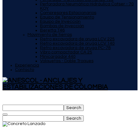
Perforadora Neumática Hidráulica Cotser - 70
KQY
Compresores Estacionarios
Equipo de Tensionamiento
Equipo de Inyección
Bombas de Inyección
Beretta T46
Movimiento de tierras
Retro excavadora de oruga LCV 225
Retro excavadora de oruga LCV 140
Retro excavadora de oruga PC-78
Vibro compactador CA 25
Minicargador 440
Volquetas - Doble Troques
Experiencia
Contacto
Search
Search