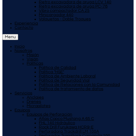
Retro excavadora de oruga LCV 140
Retro excavadora de oruga PC-78
Vibro compactador CA 25
Minicargador 440
Volquetas - Doble Troques
Experiencia
Contacto
Menu
Inicio
Nosotros
Misión
Visión
Políticas
Política de Calidad
Política "HSE"
Política de Ambiente Laboral
Política de Seguridad Víal
Política de Relaciones con la Comunidad
Política de tratamiento de datos
Servicios
Anclajes
Drenes
Micropilotes
Equipos
Equipos de Perforación
Atlas Copco Mustang A 65 C
FHL 140 Hidráulico
Rock Drill Furukawa HCR9-E
Perforadora Trackdrill LM 100A
Perforador TramRock Comando 100