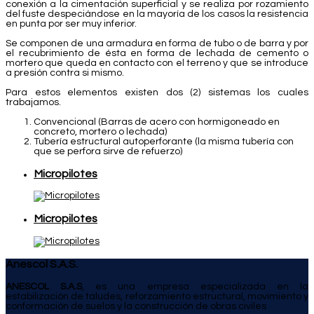
conexión a la cimentación superficial y se realiza por rozamiento
del fuste despeciándose en la mayoría de los casos la resistencia
en punta por ser muy inferior.
Se componen de una armadura en forma de tubo o de barra y por
el recubrimiento de ésta en forma de lechada de cemento o
mortero que queda en contacto con el terreno y que se introduce
a presión contra si mismo.
Para estos elementos existen dos (2) sistemas los cuales
trabajamos.
Convencional (Barras de acero con hormigoneado en
concreto, mortero o lechada)
Tubería estructural autoperforante (la misma tubería con
que se perfora sirve de refuerzo)
Micropilotes
Micropilotes
Anescol S.A.S.
ANESCOL S.A.S
, es una empresa especializada en la
estabilización de taludes, reforzamiento estructural, movimiento y
conformación de suelos y la construcción de obras civiles