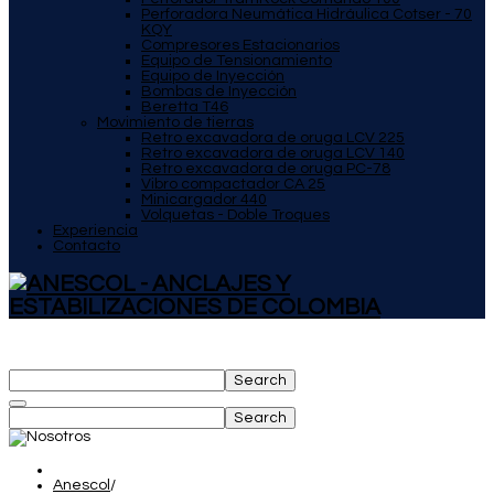
Perforadora Neumática Hidráulica Cotser - 70
KQY
Compresores Estacionarios
Equipo de Tensionamiento
Equipo de Inyección
Bombas de Inyección
Beretta T46
Movimiento de tierras
Retro excavadora de oruga LCV 225
Retro excavadora de oruga LCV 140
Retro excavadora de oruga PC-78
Vibro compactador CA 25
Minicargador 440
Volquetas - Doble Troques
Experiencia
Contacto
Search
Search
Anescol
/