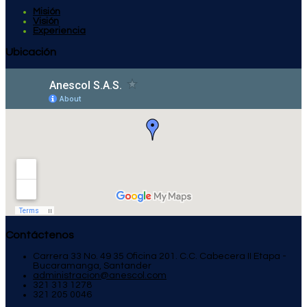
Misión
Visión
Experiencia
Ubicación
Contáctenos
Carrera 33 No. 49 35 Oficina 201. C.C. Cabecera II Etapa -
Bucaramanga, Santander
administracion@anescol.com
321 313 1278
321 205 0046