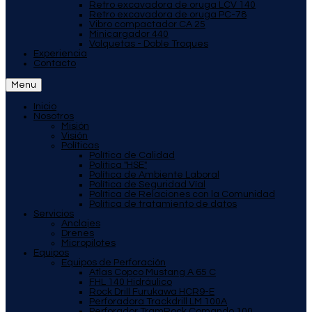
Retro excavadora de oruga LCV 140
Retro excavadora de oruga PC-78
Vibro compactador CA 25
Minicargador 440
Volquetas - Doble Troques
Experiencia
Contacto
Menu
Inicio
Nosotros
Misión
Visión
Políticas
Política de Calidad
Política "HSE"
Política de Ambiente Laboral
Política de Seguridad Víal
Política de Relaciones con la Comunidad
Política de tratamiento de datos
Servicios
Anclajes
Drenes
Micropilotes
Equipos
Equipos de Perforación
Atlas Copco Mustang A 65 C
FHL 140 Hidráulico
Rock Drill Furukawa HCR9-E
Perforadora Trackdrill LM 100A
Perforador TramRock Comando 100